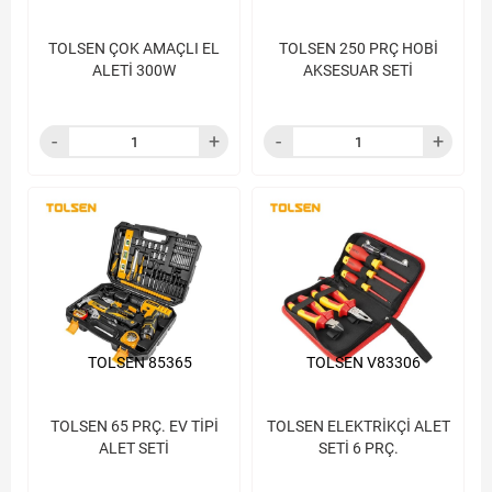
TOLSEN ÇOK AMAÇLI EL
TOLSEN 250 PRÇ HOBİ
ALETİ 300W
AKSESUAR SETİ
TOLSEN 85365
TOLSEN V83306
TOLSEN 65 PRÇ. EV TİPİ
TOLSEN ELEKTRİKÇİ ALET
ALET SETİ
SETİ 6 PRÇ.