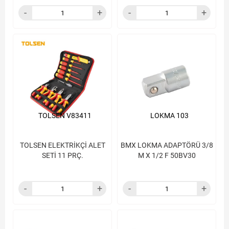
TOLSEN V83411
LOKMA 103
TOLSEN ELEKTRİKÇİ ALET
BMX LOKMA ADAPTÖRÜ 3/8
SETİ 11 PRÇ.
M X 1/2 F 50BV30