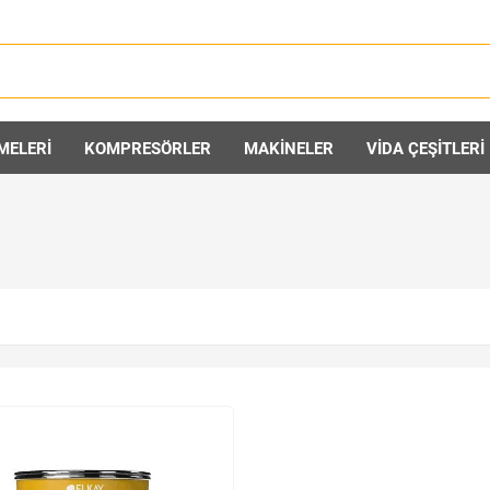
MELERİ
KOMPRESÖRLER
MAKİNELER
VİDA ÇEŞİTLERİ