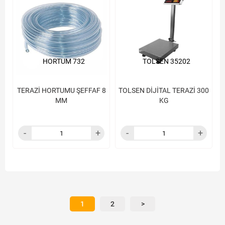
HORTUM 732
TOLSEN 35202
TERAZİ HORTUMU ŞEFFAF 8
TOLSEN DİJİTAL TERAZİ 300
MM
KG
1
2
>