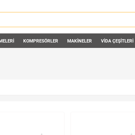
MELERİ
KOMPRESÖRLER
MAKİNELER
VİDA ÇEŞİTLERİ