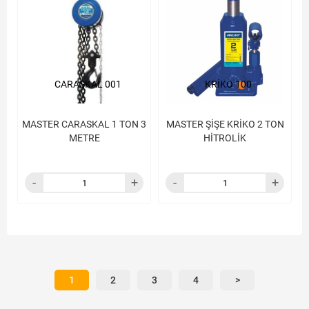
CARASKAL 001
KRİKO 100
MASTER CARASKAL 1 TON 3
MASTER ŞİŞE KRİKO 2 TON
METRE
HİTROLİK
1
2
3
4
>