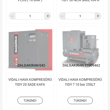
PLUS ( 10 BAR )
TIDY 50 NEW SADE KAFA
DALGAKIRAN 042
DALGAKIRAN 31009462
VİDALI HAVA KOMPRESÖRÜ
VİDALI HAVA KOMPRESÖRÜ
TIDY 20 SADE KAFA
TIDY 7 10 bar 250LT
TÜKENDI
TÜKENDI