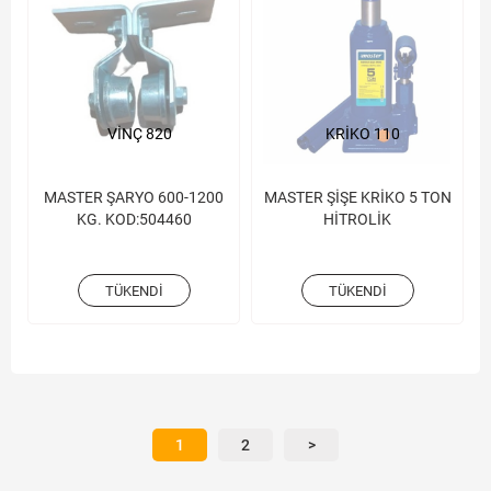
VİNÇ 820
KRİKO 110
MASTER ŞARYO 600-1200
MASTER ŞİŞE KRİKO 5 TON
KG. KOD:504460
HİTROLİK
TÜKENDI
TÜKENDI
1
2
>